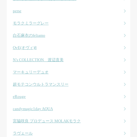
perse
モラクミラーグレー
白石麻衣のfeliamo
OvE(オヴィ)8
N’s COLLECTION 渡辺直美
マーキュリーデュオ
超モテコンウルトラマンスリー
eRouge
candymagic1day AQUA
宮脇咲良 プロデュース MOLAKモラク
ラヴェール