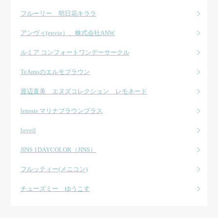
フルーリー 明日花キララ
アンヴィ(envie）、株式会社ANW
ルミア コンフォートワンデーサークル
TeAmoのエルモブラウン
渡辺直美 エヌズコレクション レモネード
lenssis マリナブラウンプラス
loveil
JINS 1DAYCOLOR（JINS）
フルッティー(メニコン)
チューズミー ゆうこす