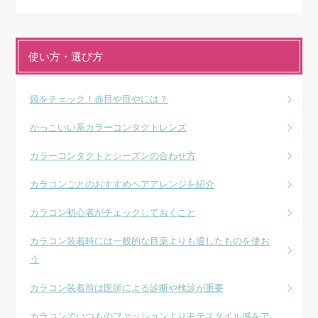
使い方・選び方
鏡をチェック！赤目や目やには？
かっこいい系カラーコンタクトレンズ
カラーコンタクトとシーズンの合わせ方
カラコンごとのおすすめヘアアレンジを紹介
カラコン初心者がチェックしておくこと
カラコン装着時には一般的な目薬よりも適したものを使お
う
カラコン装着前は医師による診断や検診が重要
カラコンでいつものファッションよりモテスタイル感をア