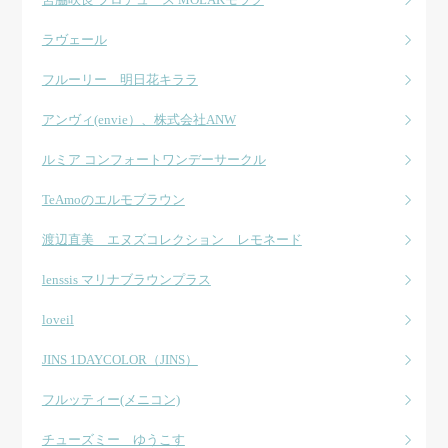
ラヴェール
フルーリー 明日花キララ
アンヴィ(envie）、株式会社ANW
ルミア コンフォートワンデーサークル
TeAmoのエルモブラウン
渡辺直美 エヌズコレクション レモネード
lenssis マリナブラウンプラス
loveil
JINS 1DAYCOLOR（JINS）
フルッティー(メニコン)
チューズミー ゆうこす