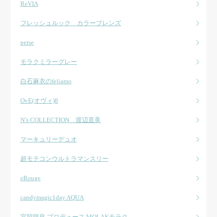
ReVIA
フレッシュルック カラーブレンズ
perse
モラクミラーグレー
白石麻衣のfeliamo
OvE(オヴィ)8
N’s COLLECTION 渡辺直美
マーキュリーデュオ
超モテコンウルトラマンスリー
eRouge
candymagic1day AQUA
宮脇咲良 プロデュース MOLAKモラク