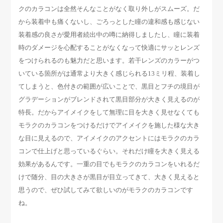
クのカラコンは全然そんなことがなく取り外しがスムーズ。だ
から装着中も痛くないし、ごろっとした瞳の違和感も感じない
装着感の良さが愛用者続出中の噂に納得しましたし、瞳に装着
時のダメージを心配することがなくなって快適にサッとレンズ
をつけられるのも魅力だと思います。若干レンズのカラーがつ
いている箇所がは通常より大きく感じられる13ミリ程、装着し
てしまうと、色付きの範囲が広いことで、黒目とフチの境目が
グラデーションがブレンドされて黒目部分が大きく見えるのが
特長。だからアイメイクをして無理に目を大きく見せなくても
モラクのカラコンをつけるだけでアイメイクを施した様な大き
な目に見えるので、アイメイクのアクセントにはモラクのカラ
コンで仕上げと思っているぐらい。それだけ瞳を大きく見える
効果があるんです。一重の目でもモラクのカラコンをいれるだ
けで随分、目の大きさが黒目が目立ってきて、大きく見えると
思うので、ぜひ試してみて欲しいのがモラクのカラコンです
ね。