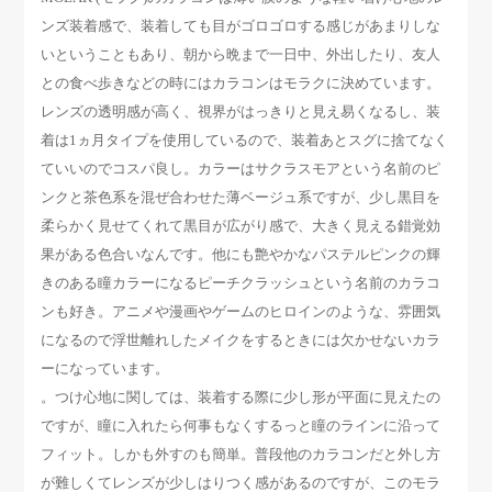
ンズ装着感で、装着しても目がゴロゴロする感じがあまりしな
いということもあり、朝から晩まで一日中、外出したり、友人
との食べ歩きなどの時にはカラコンはモラクに決めています。
レンズの透明感が高く、視界がはっきりと見え易くなるし、装
着は1ヵ月タイプを使用しているので、装着あとスグに捨てなく
ていいのでコスパ良し。カラーはサクラスモアという名前のピ
ンクと茶色系を混ぜ合わせた薄ベージュ系ですが、少し黒目を
柔らかく見せてくれて黒目が広がり感で、大きく見える錯覚効
果がある色合いなんです。他にも艶やかなパステルピンクの輝
きのある瞳カラーになるピーチクラッシュという名前のカラコ
ンも好き。アニメや漫画やゲームのヒロインのような、雰囲気
になるので浮世離れしたメイクをするときには欠かせないカラ
ーになっています。
。つけ心地に関しては、装着する際に少し形が平面に見えたの
ですが、瞳に入れたら何事もなくするっと瞳のラインに沿って
フィット。しかも外すのも簡単。普段他のカラコンだと外し方
が難しくてレンズが少しはりつく感があるのですが、このモラ