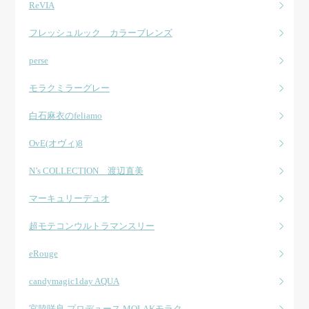
ReVIA
フレッシュルック カラーブレンズ
perse
モラクミラーグレー
白石麻衣のfeliamo
OvE(オヴィ)8
N’s COLLECTION 渡辺直美
マーキュリーデュオ
超モテコンウルトラマンスリー
eRouge
candymagic1day AQUA
宮脇咲良 プロデュース MOLAKモラク