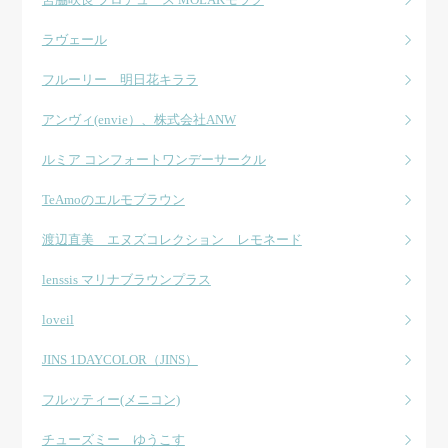
ラヴェール
フルーリー 明日花キララ
アンヴィ(envie）、株式会社ANW
ルミア コンフォートワンデーサークル
TeAmoのエルモブラウン
渡辺直美 エヌズコレクション レモネード
lenssis マリナブラウンプラス
loveil
JINS 1DAYCOLOR（JINS）
フルッティー(メニコン)
チューズミー ゆうこす