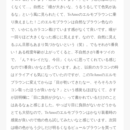
くなくて…。自然と「瞳が大きいな、うるうるしてて色気があ
るな」という風に見られたくて、TeAmoのエルモブラウンに乗
り換えました！このエルモブラウンは自然なブラウン色なの
で、いかにもカラコン着けています感がなくて良いです。瞳が
一回りほど大きくなった感じに見えます。なので、自然に見え
るぶん旦那もあまり気づかないという（笑）。でもそれが1番良
い！ある程度年齢が上がってくると、不自然さが1番キツイの
で。「ん？キレイだな、今日」くらいに思ってくれている感じ
なので1番良いかなと思っています。あと、以前のカラコンの時
はドライアイも気になっていたのですが、このTeAmoのエルモ
ブラウンに変えてからは「目が乾いてきたなー、そろそろカラ
コン取ったほうが良いかな？」という感覚もほぼなくて、さす
が説明欄に「目に負担が少ない」って書かれているだけのこと
はあるなぁと感じました。やっぱり目に負担がないかどうかも
とても大切なので。TeAmoのエルモブラウンはかなり装着時の
感覚が良いので他の色も試してみたいなと感じています。次回
は瞳の色がもう少しだけ明るくなるピュールブラウンを買って