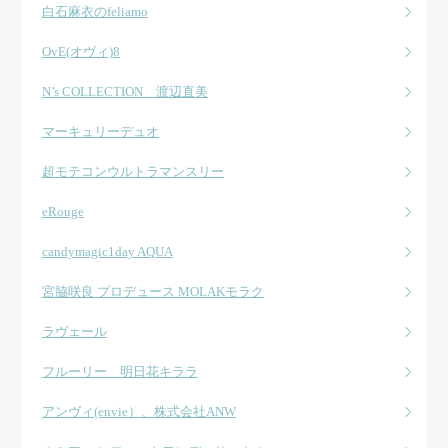
白石麻衣のfeliamo
OvE(オヴィ)8
N’s COLLECTION 渡辺直美
マーキュリーデュオ
超モテコンウルトラマンスリー
eRouge
candymagic1day AQUA
宮脇咲良 プロデュース MOLAKモラク
ラヴェール
フルーリー 明日花キララ
アンヴィ(envie）、株式会社ANW