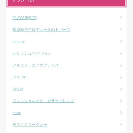
PLAY/UP(BTS)
指原莉乃プロデュースのトパーズ
ramurie
レリッシュ(アイセイ)
アルコン エアオプティス
CRUUM
ReVIA
フレッシュルック カラーブレンズ
perse
モラクミラーグレー