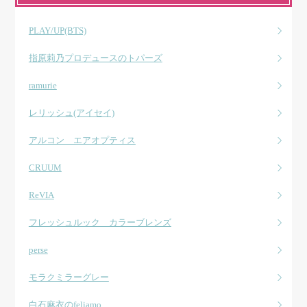
PLAY/UP(BTS)
指原莉乃プロデュースのトパーズ
ramurie
レリッシュ(アイセイ)
アルコン エアオプティス
CRUUM
ReVIA
フレッシュルック カラーブレンズ
perse
モラクミラーグレー
白石麻衣のfeliamo