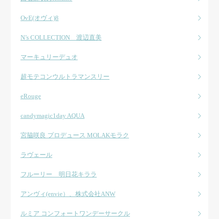
OvE(オヴィ)8
N’s COLLECTION 渡辺直美
マーキュリーデュオ
超モテコンウルトラマンスリー
eRouge
candymagic1day AQUA
宮脇咲良 プロデュース MOLAKモラク
ラヴェール
フルーリー 明日花キララ
アンヴィ(envie）、株式会社ANW
ルミア コンフォートワンデーサークル