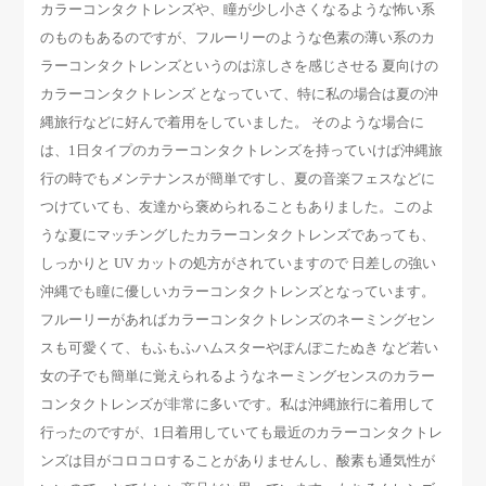
カラーコンタクトレンズや、瞳が少し小さくなるような怖い系
のものもあるのですが、フルーリーのような色素の薄い系のカ
ラーコンタクトレンズというのは涼しさを感じさせる 夏向けの
カラーコンタクトレンズ となっていて、特に私の場合は夏の沖
縄旅行などに好んで着用をしていました。 そのような場合に
は、1日タイプのカラーコンタクトレンズを持っていけば沖縄旅
行の時でもメンテナンスが簡単ですし、夏の音楽フェスなどに
つけていても、友達から褒められることもありました。このよ
うな夏にマッチングしたカラーコンタクトレンズであっても、
しっかりと UV カットの処方がされていますので 日差しの強い
沖縄でも瞳に優しいカラーコンタクトレンズとなっています。
フルーリーがあればカラーコンタクトレンズのネーミングセン
スも可愛くて、もふもふハムスターやぽんぽこたぬき など若い
女の子でも簡単に覚えられるようなネーミングセンスのカラー
コンタクトレンズが非常に多いです。私は沖縄旅行に着用して
行ったのですが、1日着用していても最近のカラーコンタクトレ
ンズは目がコロコロすることがありませんし、酸素も通気性が