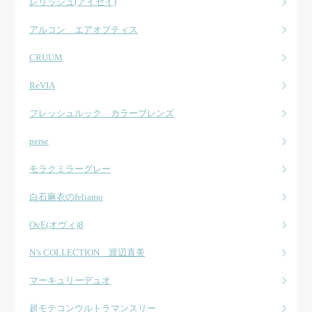
レリッシュ(アイセイ)
アルコン エアオプティス
CRUUM
ReVIA
フレッシュルック カラーブレンズ
perse
モラクミラーグレー
白石麻衣のfeliamo
OvE(オヴィ)8
N’s COLLECTION 渡辺直美
マーキュリーデュオ
超モテコンウルトラマンスリー