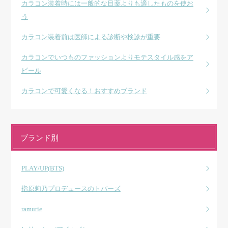
カラコン装着時には一般的な目薬よりも適したものを使お
う
カラコン装着前は医師による診断や検診が重要
カラコンでいつものファッションよりモテスタイル感をア
ピール
カラコンで可愛くなる！おすすめブランド
ブランド別
PLAY/UP(BTS)
指原莉乃プロデュースのトパーズ
ramurie