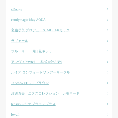
eRouge
candymagic1day AQUA
宮脇咲良 プロデュース MOLAKモラク
ラヴェール
フルーリー 明日花キララ
アンヴィ(envie）、株式会社ANW
ルミア コンフォートワンデーサークル
TeAmoのエルモブラウン
渡辺直美 エヌズコレクション レモネード
lenssis マリナブラウンプラス
loveil