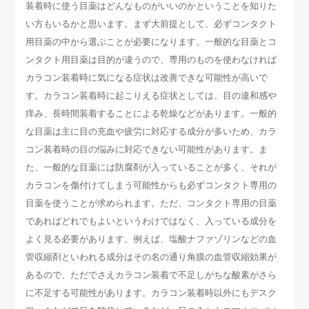
装着時に使う目薬はどんなものがいいのかということを知りた
い方もいるかと思います。まず大前提として、必ずコンタクト
用目薬の中から選ぶことが必要になります。一般的な目薬とコ
ンタクト用目薬は目的が違うので、専用のものを使わなければ
カラコン装着時に気になる症状は改善できな可能性が高いで
す。カラコン装着時に起こりえる症状としては、目の違和感や
痒み、長時間装着することによる乾燥などがあります。一般的
な目薬は主に目の充血や疲労に対応する成分が多いため、カラ
コン装着時の目の悩みに対応できない可能性があります。ま
た、一般的な目薬には防腐剤が入っていることが多く、それが
カラコンを傷付けてしまう可能性からも必ずコンタクト専用の
目薬を使うことが求められます。ただ、コンタクト専用の目薬
であればどれでもよいというわけではなく、入っている成分を
よく見る必要があります。例えば、塩酸ナファゾリンなどの血
管収縮剤といわれる成分はその名の通り角膜の血管収縮効果が
あるので、ただでさえカラコン装着で不足しがちな酸素がさら
に不足する可能性があります。カラコン装着時以外にもデスク