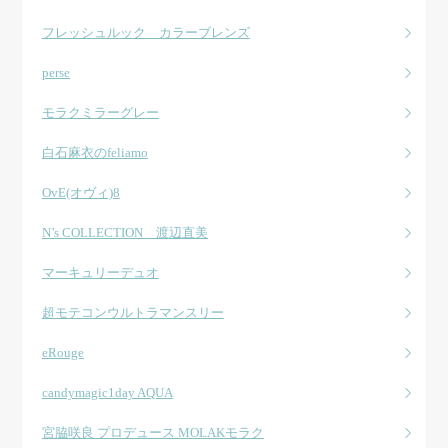
フレッシュルック カラーブレンズ
perse
モラクミラーグレー
白石麻衣のfeliamo
OvE(オヴィ)8
N’s COLLECTION 渡辺直美
マーキュリーデュオ
超モテコンウルトラマンスリー
eRouge
candymagic1day AQUA
宮脇咲良 プロデュース MOLAKモラク