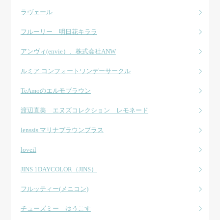
ラヴェール
フルーリー 明日花キララ
アンヴィ(envie）、株式会社ANW
ルミア コンフォートワンデーサークル
TeAmoのエルモブラウン
渡辺直美 エヌズコレクション レモネード
lenssis マリナブラウンプラス
loveil
JINS 1DAYCOLOR（JINS）
フルッティー(メニコン)
チューズミー ゆうこす