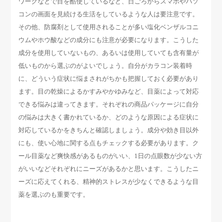
ワークなどで目を酷使しているなど、日ごろからスマホやパソ
コンの画面を見続ける生活をしているような人は要注意です。
その他、防腐剤として使用されることが多い塩化ベンザルコニ
ウムやホウ酸などの成分にも注意が必要になります。こうした
成分を使用していないもの、あるいは使用していても含有量が
低いものから選ぶのがよいでしょう。自分がカラコン装着時
に、どういう症状に悩まされがちかも把握しておく必要があり
ます。目の乾燥によるかすみやかゆみなど、目薬によって対応
できる悩みは違ってきます。それぞれの商品パッケージに自分
の悩みは大きく書かれているか、どのような原因による症状に
対応しているかをきちんと確認しましょう。成分や効き目以外
にも、使い心地に関する点もチェックする必要があります。ク
ール目薬など爽快感があるものがいい、1日の点眼数が少ない方
がいいなどそれぞれにニーズがあるかと思います。こうしたニ
ーズに応えてくれる、精神的ストレスが少なくできるような目
薬を選ぶのも重要です。